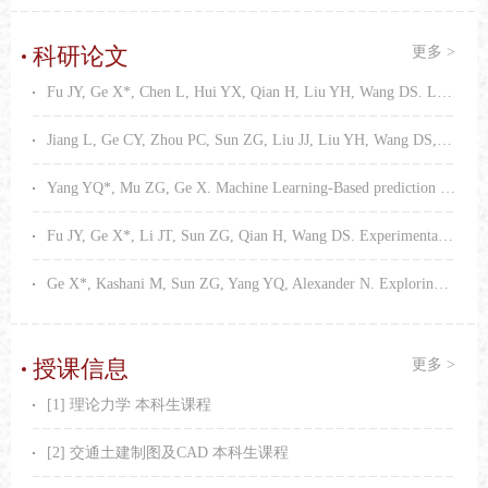
科研论文
更多 >
Fu JY, Ge X*, Chen L, Hui YX, Qian H, Liu YH, Wang DS. Low-cycle fatigue behaviour of ribbed 1.4362 duplex stainless steel reinforcement. Case Studies in Construction Materials, 2024, 5, 1-15.
Jiang L, Ge CY, Zhou PC, Sun ZG, Liu JJ, Liu YH, Wang DS, Ge X*. Numerical study on seismic performance of Rocking Self-Centering (RSC) bridge piers under bidirectional excitation. International Journal of Structural Stability and Dynamics, 2024, 2024, 1-15.
Yang YQ*, Mu ZG, Ge X. Machine Learning-Based prediction of elastic buckling coefficients on diagonally stiffened plate subjected to shear, bending, and compression. Sustainability, 2023, 15(10), 7815.
Fu JY, Ge X*, Li JT, Sun ZG, Qian H, Wang DS. Experimental investigation of the seismic performance of precast post-tensioned segmental bridge piers with stainless energy-dissipating bars. Engineering Structures, 2023, 283, 115889.
Ge X*, Kashani M, Sun ZG, Yang YQ, Alexander N. Exploring the performance of experimentally benchmarked RC bridge pier models when subjected to sequential seismic shocks. Structures, 2022, 45, 1530-1543.
授课信息
更多 >
[1] 理论力学 本科生课程
[2] 交通土建制图及CAD 本科生课程